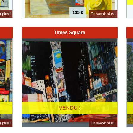
135 €
 plus !
En savoir plus !
Times Square
VENDU !
 plus !
En savoir plus !