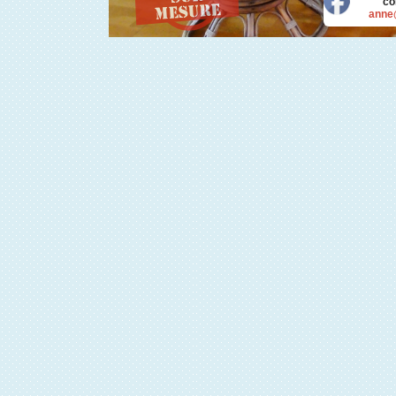
co
anne